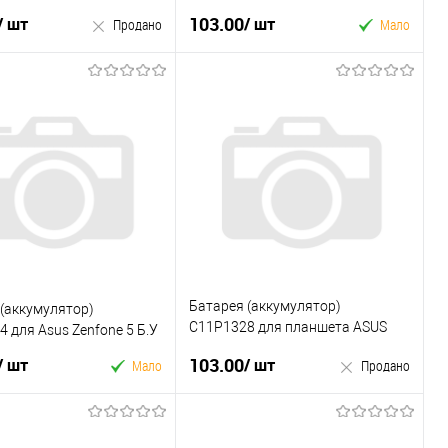
50 мАч Б.У
мАч Б.У
103.00
/ шт
/ шт
Продано
Мало
У кошик
Продано
Купити в 1 клік
 в 1 клік
У вибране
До
ране
До
порівняння
порівняння
Батарея (аккумулятор)
(аккумулятор)
C11P1328 для планшета ASUS
 для Asus Zenfone 5 Б.У
4980mAh Б.У
103.00
/ шт
/ шт
Мало
Продано
У кошик
Продано