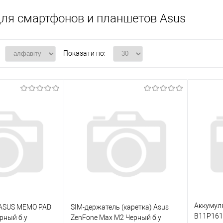
для смартфонов и планшетов Asus
Показати по:
Аккумул
 ASUS MEMO PAD
SIM-держатель (каретка) Asus
B11P1614
рный б.у
ZenFone Max M2 Черный б.у