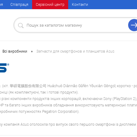
ня
Співпраця
Сервісний центр
Контакти
•
Всі виробники
Запчасти для смартфонов и планшетов Asus
c. (кіт. 華碩電腦股份有限公司 Huáshuò Diànnǎo Gǔfèn Yǒuxiàn Gōngsī; коротко - розт
іці (як комплектуючі, так і готові продукти).
ізні компоненти продуктів інших корпорацій, включаючи Sony (PlayStation 2), App
., HP та багато інших виробників обладнання використовують материнські плати
иробничих потужностях Pegatron Corporation).
ку компанія Asus оголосила про випуск свого першого смартфона із дисплеєм 1