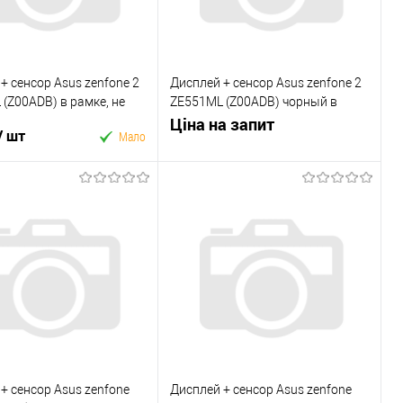
+ сенсор Asus zenfone 2
Дисплей + сенсор Asus zenfone 2
(Z00ADB) в рамке, не
ZE551ML (Z00ADB) чорный в
 часть сенсора
рамке, Вибита строка
Ціна на запит
/ шт
Мало
Запросити ціну
У кошик
Купити в 1 клік
 в 1 клік
У вибране
До
ране
До
порівняння
порівняння
+ сенсор Asus zenfone
Дисплей + сенсор Asus zenfone