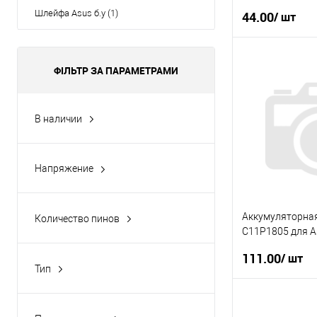
Шлейфа Asus б.у (1)
44.00
/ шт
У
ФІЛЬТР ЗА ПАРАМЕТРАМИ
Купити в 1 клі
В наличии
У вибране
Да
(29)
Напряжение
3.8
(1)
Аккумуляторна
Количество пинов
C11P1805 для A
6
(1)
мАч Б.У
111.00
/ шт
Тип
Корпусные части
(8)
У
Камера
(6)