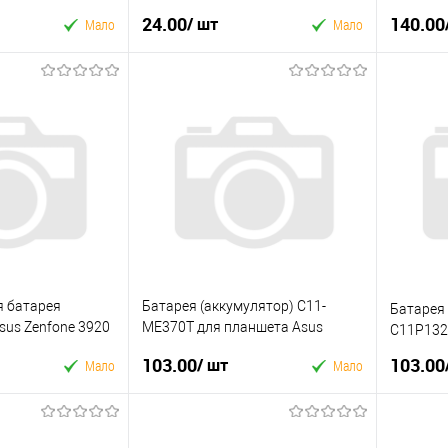
4MAX 48
24.00
140.00
/ шт
Мало
Мало
 кошик
У кошик
к
Купити в 1 клік
Купити
До
У вибране
До
У виб
порівняння
порівняння
я батарея
Батарея (аккумулятор) C11-
Батарея 
sus Zenfone 3920
ME370T для планшета Asus
C11P1324
Google Nexus 7 Б.У
103.00
103.00
/ шт
Мало
Мало
 кошик
У кошик