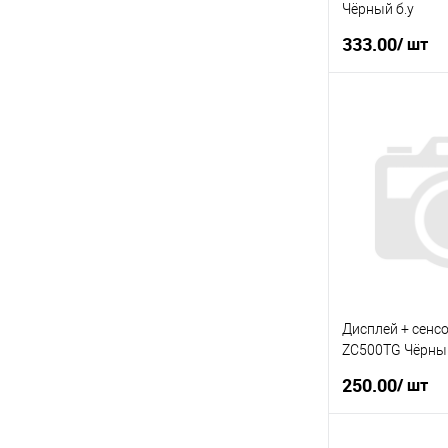
Чёрный б.у
333.00
/ шт
У
Купити в 1 клі
У вибране
Дисплей + сенс
ZC500TG Чёрный
250.00
/ шт
П