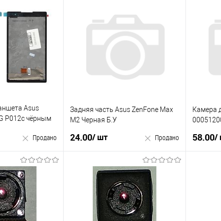
Купити в 1 клік
Купити
к
У вибране
До
У виб
До
порівняння
порівняння
аншета Asus
Задняя часть Asus ZenFone Max
Камера д
G P012с чёрным
M2 Черная Б.У
0005120
р не работает
24.00
58.00
/ шт
/
Продано
Продано
родано
Продано
Купити
к
Купити в 1 клік
У виб
До
У вибране
До
порівняння
порівняння