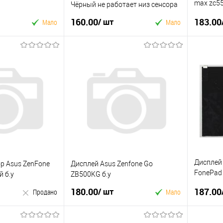
max zc55
Чёрный не работает низ сенсора
шлейф
160.00
183.00
/ шт
Мало
Мало
 кошик
У кошик
к
Купити в 1 клік
Купити
До
У вибране
До
У виб
порівняння
порівняння
Дисплей
ор Asus ZenFone
Дисплей Asus Zenfone Go
FonePad
 б.у
ZB500KG б.у
Rev. A3 /
180.00
187.00
/ шт
Продано
Мало
У кошик
родано