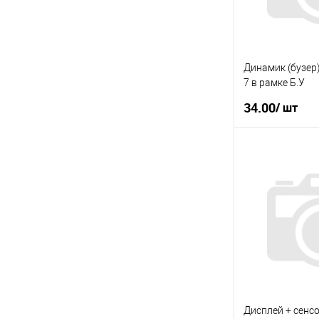
Динамик (бузер
7 в рамке Б.У
34.00
/ шт
У
Купити в 1 клі
У вибране
Дисплей + сенсо