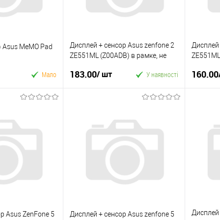
Дисплей + сенсор Asus zenfone 2
Дисплей 
) Asus MeMO Pad
ZE551ML (Z00ADB) в рамке, не
ZE551ML 
работает сенсор.
работает
183.00
160.00
/ шт
Мало
У наявності
 кошик
У кошик
к
Купити в 1 клік
Купити
До
У вибране
До
У виб
порівняння
порівняння
Дисплей 
р Asus ZenFone 5
Дисплей + сенсор Asus zenfone 5