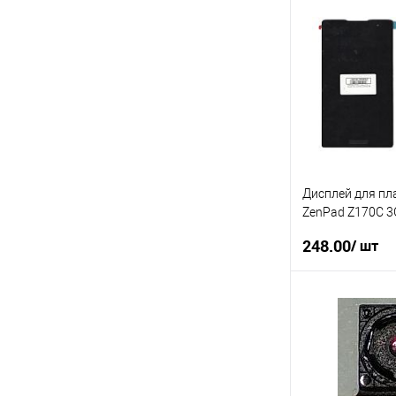
Купити в 1 клі
У вибране
Дисплей для пл
ZenPad Z170C 3
сенсором,сенсо
248.00
/ шт
П
Купити в 1 клі
У вибране