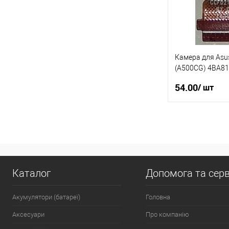
Камера для Asu
(A500CG) 4BA8
фронтальная Б.
54.00
/ шт
П
Купити в 1 клі
У вибране
Каталог
Допомога та серв
Акумулятори (батареї)
Головна
Аксесуари
Про компанію