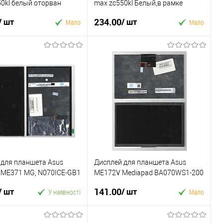
0kl белый оторван
max zc550kl Белый,в рамке
уценка.
234.00
/ шт
/ шт
Мало
Мало
У кошик
У кошик
 в 1 клік
Купити в 1 клік
ране
До
У вибране
До
порівняння
порівняння
 для планшета Asus
Дисплей для планшета Asus
 ME371 MG, N070ICE-GB1
ME172V Mediapad BA070WS1-200
 Rev. A2
FPC 47-7521020 105x167mm
141.00
/ шт
/ шт
У наявності
Мало
У кошик
У кошик