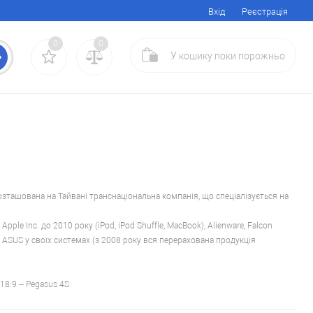
Вхід
Реєстрація
0
0
У кошику
поки
порожньо
ашована на Тайвані транснаціональна компанія, що спеціалізується на
le Inc. до 2010 року (iPod, iPod Shuffle, MacBook), Alienware, Falcon
 ASUS у своїх системах (з 2008 року вся перерахована продукція
8:9 – Pegasus 4S.