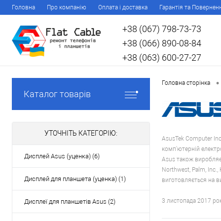
Головна
Про компанію
Оплата і доставка
Гарантія та Повернен
+38 (067) 798-73-73
+38 (066) 890-08-84
+38 (063) 600-27-27
•
Головна сторінка
Каталог товарів
УТОЧНІТЬ КАТЕГОРІЮ:
AsusTek Computer In
комп'ютерній електрон
Дисплей Asus (уценка) (6)
Asus також виробляє р
Northwest, Palm, Inc
Дисплей для планшета (уценка) (1)
виготовляється на в
3 листопада 2017 ро
Дисплеї для планшетів Asus (2)