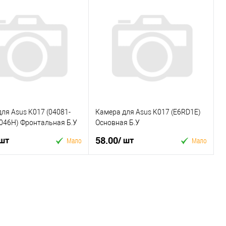
 в 1 клік
Купити в 1 клік
ране
До
У вибране
До
порівняння
порівняння
ля Asus K017 (04081-
Камера для Asus K017 (E6RD1E)
046H) Фронтальная Б.У
Основная Б.У
58.00
 шт
/ шт
Мало
Мало
У кошик
У кошик
 в 1 клік
Купити в 1 клік
ране
До
У вибране
До
порівняння
порівняння