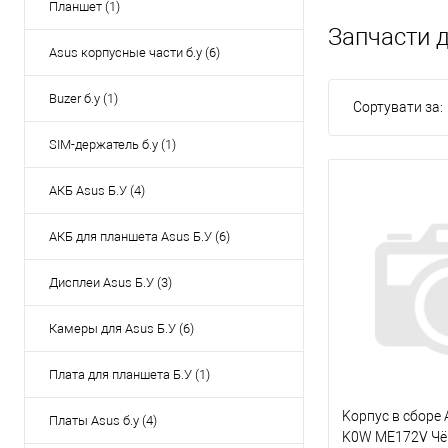
Планшет (1)
Запчасти 
Asus корпусные части б.у (6)
Buzer б.у (1)
Сортувати за:
SIM-держатель б.у (1)
АКБ Asus Б.У (4)
АКБ для планшета Asus Б.У (6)
Дисплеи Asus Б.У (3)
Камеры для Asus Б.У (6)
Плата для планшета Б.У (1)
Kорпус в сборе
Платы Asus б.у (4)
K0W ME172V Чё