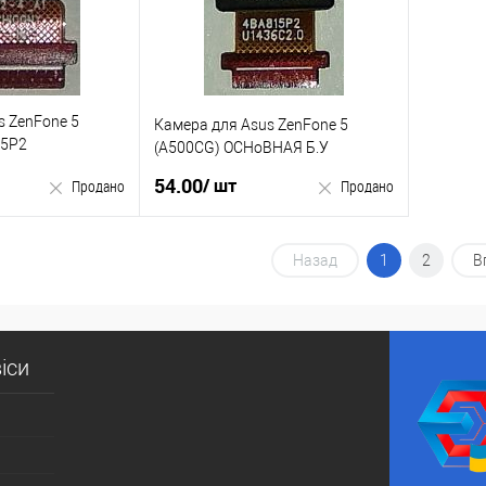
s ZenFone 5
Камера для Asus ZenFone 5
15P2
(A500CG) ОСНоВНАЯ Б.У
У
54.00
/ шт
Продано
Продано
родано
Продано
Назад
1
2
В
к
Купити в 1 клік
До
У вибране
До
іси
порівняння
порівняння