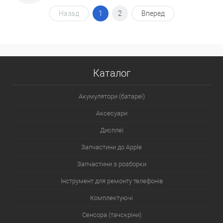
Назад
1
2
Вперед
Каталог
Акумулятори (батареї)
Аксесуари
Дисплеї
Запчастини до Apple
Запчастини з розборки
Інструмент для ремонту телефонів
Комплектуючі
Сенсора (тачскріни)