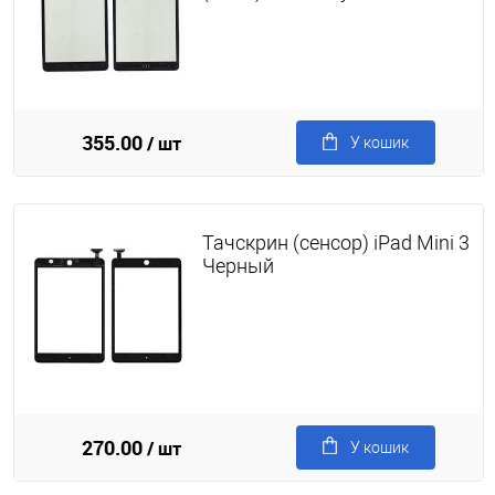
355.00
/ шт
У кошик
Тачскрин (сенсор) iPad Mini 3
Черный
270.00
/ шт
У кошик