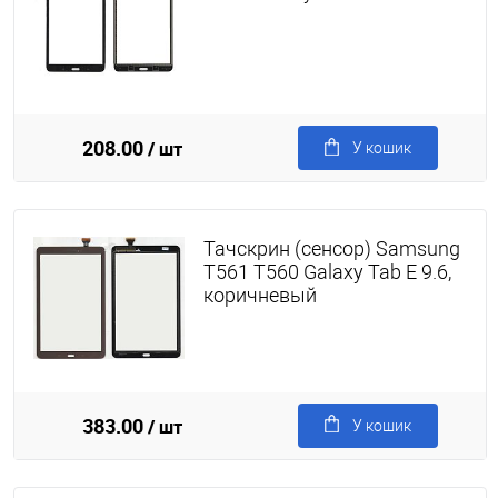
208.00
/ шт
У кошик
Тачскрин (сенсор) Samsung
T561 T560 Galaxy Tab E 9.6,
коричневый
383.00
/ шт
У кошик