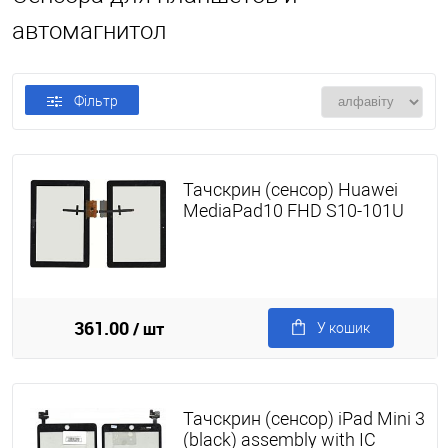
автомагнитол
Фільтр
Тачскрин (сенсор) Huawei
MediaPad10 FHD S10-101U
361.00
/ шт
У кошик
Тачскрин (сенсор) iPad Mini 3
(black) assembly with IC