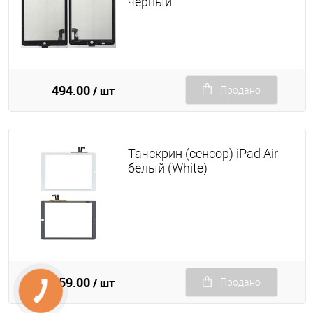
чёрный
494.00
/ шт
Продано
Тачскрин (сенсор) iPad Air
белый (White)
259.00
/ шт
Продано