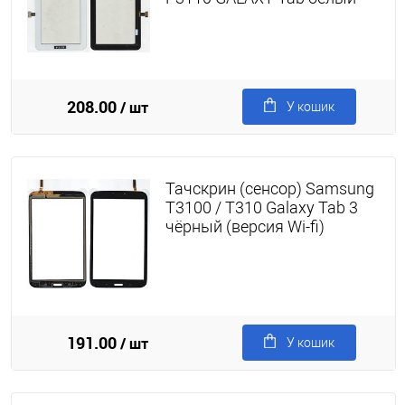
208.00
/ шт
У кошик
Тачскрин (сенсор) Samsung
T3100 / T310 Galaxy Tab 3
чёрный (версия Wi-fi)
191.00
/ шт
У кошик