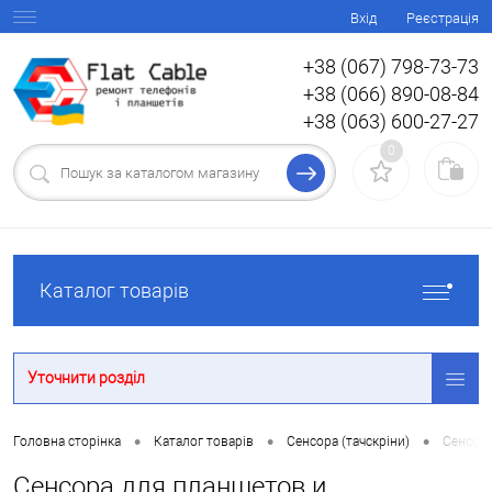
Вхід
Реєстрація
+38 (067) 798-73-73
+38 (066) 890-08-84
+38 (063) 600-27-27
0
Каталог товарів
Уточнити розділ
•
•
•
Головна сторінка
Каталог товарів
Сенсора (тачскріни)
Сенсора
Сенсора для планшетов и