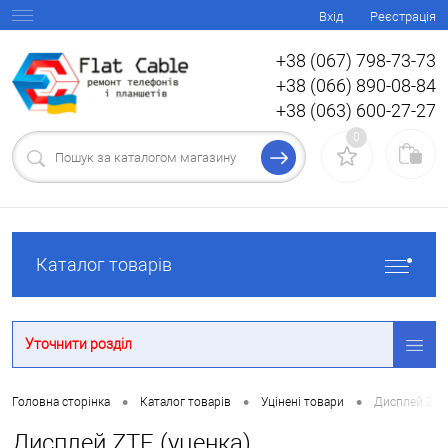
Вхід
Реєстрація
+38 (067) 798-73-73
+38 (066) 890-08-84
+38 (063) 600-27-27
0
Каталог товарів
Уточнити розділ
•
•
•
Головна сторінка
Каталог товарів
Уцінені товари
Дисплей ZTE 
Дисплей ZTE (уценка)