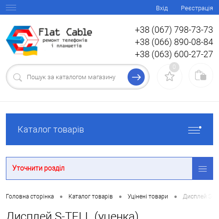
Вхід
Реєстрація
+38 (067) 798-73-73
+38 (066) 890-08-84
+38 (063) 600-27-27
0
Каталог товарів
Уточнити розділ
•
•
•
Головна сторінка
Каталог товарів
Уцінені товари
Дисплей S-TE
Дисплей S-TELL (уценка)