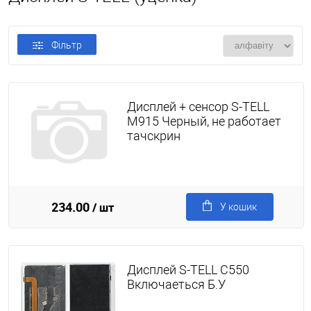
Фільтр
Дисплей + сенсор S-TELL
M915 Черный, не работает
тачскрин
234.00
/ шт
У кошик
Дисплей S-TELL C550
Включаеться Б.У