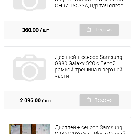
GH97-18523A, н/р тач слева
360.00
/ шт
Продано
Дисплей + сенсор Samsung
G980 Galaxy S20 с Серой
рамкой, трещина в верхней
части
2 096.00
/ шт
Продано
Дисплей + сенсор Samsung
G985/G986 S20 Plus с Серый