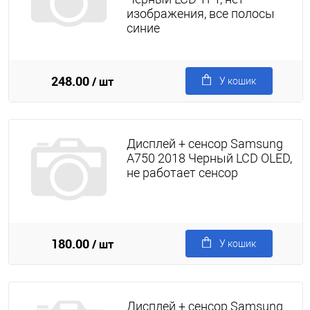
изображения, все полосы
синие
248.00
/ шт
У кошик
Дисплей + сенсор Samsung
A750 2018 Черный LCD OLED,
не работает сенсор
180.00
/ шт
У кошик
Дисплей + сенсор Samsung