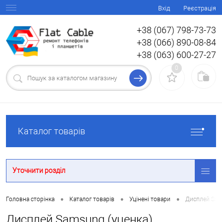
Вхід
Реєстрація
+38 (067) 798-73-73
+38 (066) 890-08-84
+38 (063) 600-27-27
0
Каталог товарів
Уточнити розділ
•
•
•
Головна сторінка
Каталог товарів
Уцінені товари
Дисплей Sam
Дисплей Samsung (уценка)