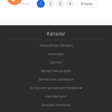
Назад
1
2
3
4
Вперед
Каталог
Акумулятори (батареї)
Аксесуари
Дисплеї
Запчастини до Apple
Запчастини з розборки
Інструмент для ремонту телефонів
Комплектуючі
Сенсора (тачскріни)