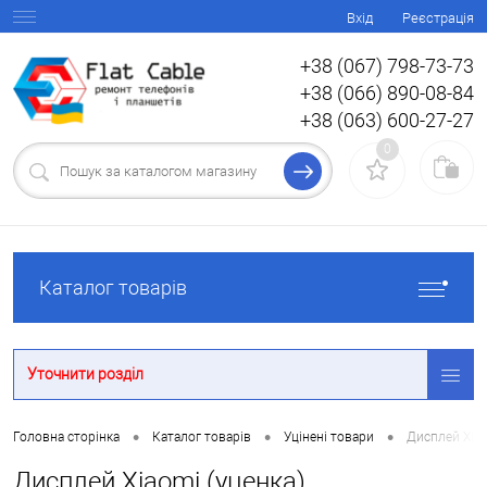
Вхід
Реєстрація
+38 (067) 798-73-73
+38 (066) 890-08-84
+38 (063) 600-27-27
0
Каталог товарів
Уточнити розділ
•
•
•
Головна сторінка
Каталог товарів
Уцінені товари
Дисплей Xiao
Дисплей Xiaomi (уценка)