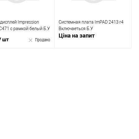
дисплей Impression
Системная плата ImPAD 2413 r4
С471 с рамкой белый Б.У
Включаеться Б.У
Ціна на запит
/ шт
Продано
Запросити ціну
Продано
Купити в 1 клік
 в 1 клік
У вибране
До
ране
До
порівняння
порівняння