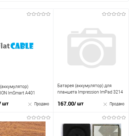
Батарея (аккумулятор) для
(аккумулятор)
планшета Impression ImPad 3214
ION ImSmart A401
Б.У
167.00
/ шт
/ шт
Продано
Продано
Продано
Продано