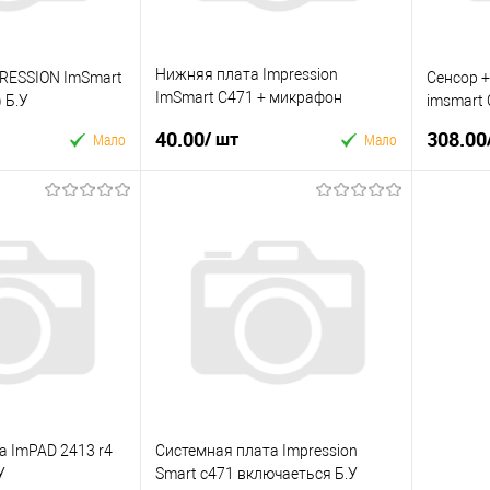
Нижняя плата Impression
RESSION ImSmart
Сенсор +
ImSmart C471 + микрафон
 Б.У
imsmart 
+вибро б.у
40.00
308.00
/ шт
Мало
Мало
 кошик
У кошик
к
Купити в 1 клік
Купити
До
У вибране
До
У виб
порівняння
порівняння
а ImPAD 2413 r4
Системная плата Impression
У
Smart c471 включаеться Б.У