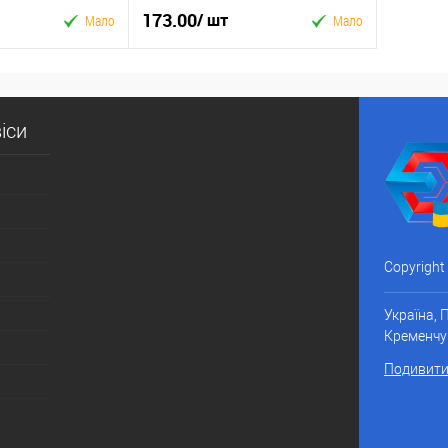
173.00
/ шт
Мало
Мало
 кошик
У кошик
іси
к
Купити в 1 клік
До
У вибране
До
порівняння
порівняння
Copyright
Україна, 
Кременчу
Подивитис