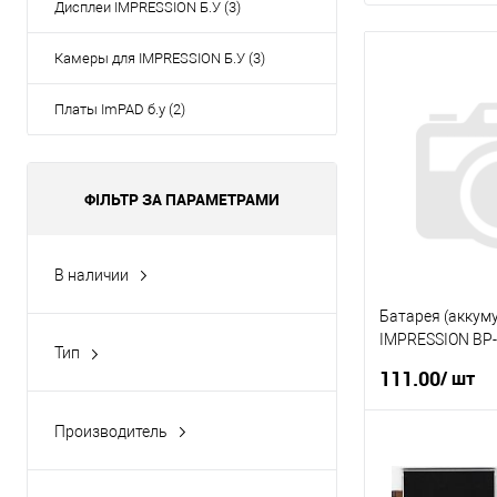
Дисплеи IMPRESSION Б.У (3)
Камеры для IMPRESSION Б.У (3)
Платы ImPAD б.у (2)
ФІЛЬТР ЗА ПАРАМЕТРАМИ
В наличии
Да
(8)
Батарея (аккум
IMPRESSION BP-
Тип
111.00
Камера
(3)
/ шт
Плата
(4)
Производитель
У
Аккумулятор
(4)
Impression
(14)
Дисплей
(3)