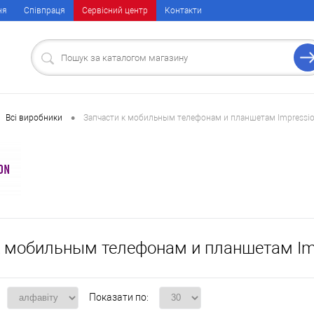
ня
Співпраця
Сервісний центр
Контакти
•
Всі виробники
Запчасти к мобильным телефонам и планшетам Impressi
к мобильным телефонам и планшетам Im
Показати по: