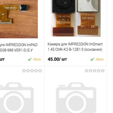
 в 1 клік
Купити в 1 клік
ране
До
У вибране
До
порівняння
порівняння
Камера для IMPRESSION ImSmart
для IMPRESSION ImPAD
1.45 CMK-K2-B-12B1.0 (основная)
G08-988 VER1.0) Б.У
Б.У
45.00
 шт
/ шт
Мало
Мало
У кошик
У кошик
 в 1 клік
Купити в 1 клік
ране
До
У вибране
До
порівняння
порівняння