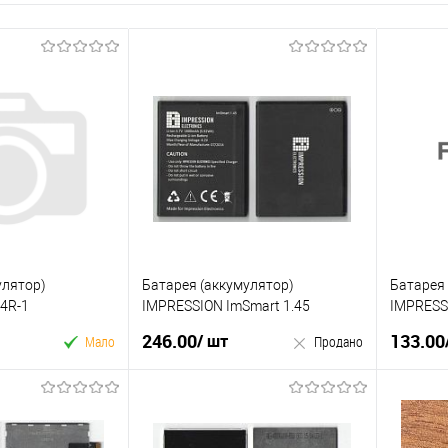
улятор)
Батарея (аккумулятор)
Батарея 
4R-1
IMPRESSION ImSmart 1.45
IMPRESS
246.00
133.00
/ шт
Мало
Продано
 кошик
Продано