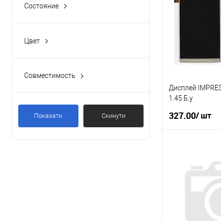
Купити в 1 клі
Состояние
б/у
(14)
У вибране
Цвет
Белый
(1)
Совместимость
Impression
(5)
Дисплей IMPRE
1.45 Б.у
327.00
/ шт
Показати
Скинути
П
Купити в 1 клі
У вибране