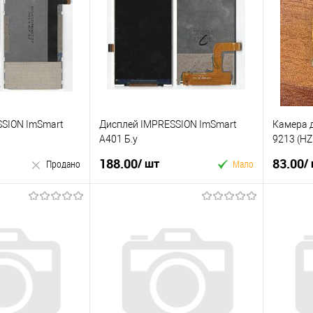
к
Купити в 1 клік
Купити
До
У вибране
До
У виб
порівняння
порівняння
SSION ImSmart
Дисплей IMPRESSION ImSmart
Камера 
A401 Б.у
9213 (HZ
188.00
83.00
/ шт
/
Продано
Мало
У кошик
родано
Купити в 1 клік
Купити
к
У вибране
До
У виб
До
порівняння
порівняння