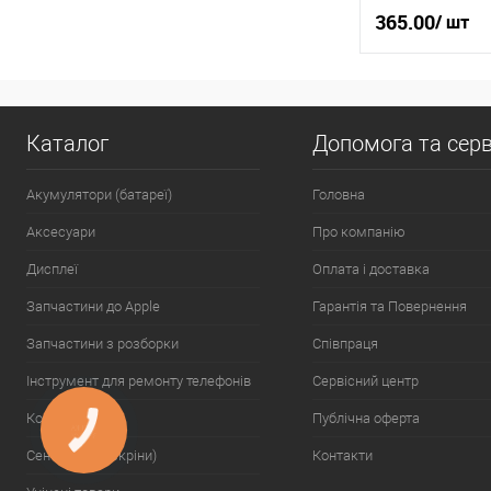
365.00
/ шт
У
Каталог
Допомога та серв
Купити в 1 клі
У вибране
Акумулятори (батареї)
Головна
Аксесуари
Про компанію
Дисплеї
Оплата і доставка
Запчастини до Apple
Гарантія та Повернення
Запчастини з розборки
Співпраця
Інструмент для ремонту телефонів
Сервісний центр
Комплектуючі
Публічна оферта
КНОПКА
ЗВ'ЯЗКУ
Сенсора (тачскріни)
Контакти