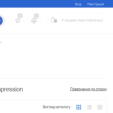
Вхід
Реєстрація
0
0
У кошику
поки
порожньо
on
pression
Повернення до списку
Вигляд каталогу: