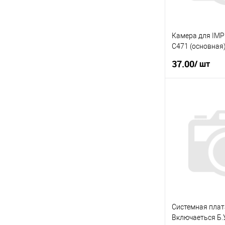
Камера для IMP
C471 (основная)
37.00
/ шт
У
Купити в 1 клі
У вибране
Системная плат
Включаеться Б.