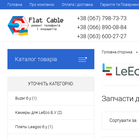
Головна
Про компанію
Оплата і доставка
Гарантія та Повернен
+38 (067) 798-73-73
+38 (066) 890-08-84
+38 (063) 600-27-27
•
Головна сторінка
Каталог товарів
УТОЧНІТЬ КАТЕГОРІЮ:
Запчасти 
Buzer б.у (1)
Камеры для LeEco Б.У (2)
Сортувати за:
Платы Leagoo б.у (1)