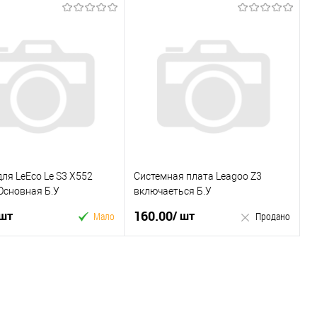
ля LeEco Le S3 X552
Системная плата Leagoo Z3
Основная Б.У
включаеться Б.У
160.00
 шт
/ шт
Мало
Продано
У кошик
Продано
 в 1 клік
Купити в 1 клік