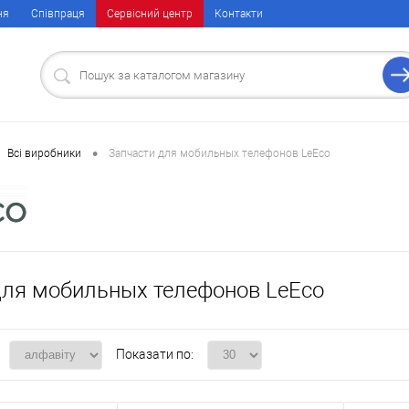
ня
Співпраця
Сервісний центр
Контакти
•
Всі виробники
Запчасти для мобильных телефонов LeEco
для мобильных телефонов LeEco
Показати по: