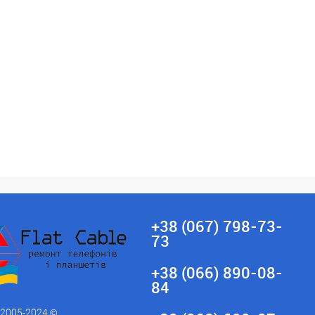
ране
До
У вибране
До
порівняння
порівняння
+38 (067) 798-73-
73
+38 (066) 890-08-
84
 2005-2024 ©