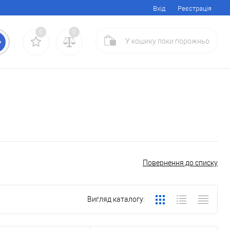
Вхід
Реєстрація
0
0
У кошику
поки
порожньо
Повернення до списку
Вигляд каталогу: