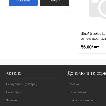
Показати
Скинути
У вибране
Шлейф LeEco Le
отпечатков пал
56.00
/ шт
У
Каталог
Допомога та серв
Купити в 1 клі
У вибране
Акумулятори (батареї)
Головна
Аксесуари
Про компанію
Дисплеї
Оплата і доставка