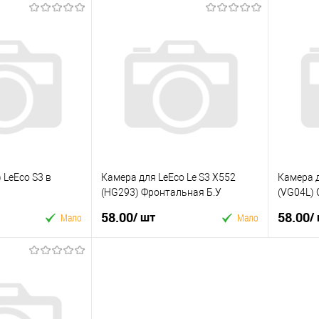
 LeEco S3 в
Камера для LeEco Le S3 X552
Камера д
(HG293) Фронтальная Б.У
(VG04L) 
58.00
58.00
/ шт
/
Мало
Мало
 кошик
У кошик
к
Купити в 1 клік
Купити