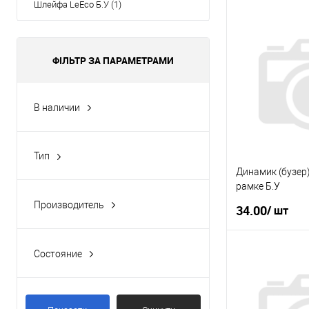
Шлейфа LeEco Б.У (1)
ФІЛЬТР ЗА ПАРАМЕТРАМИ
В наличии
Да
(4)
Тип
Камера
(2)
Динамик (бузер)
рамке Б.У
Плата
(1)
Производитель
34.00
/ шт
Динамик
(1)
LeEco
(5)
Шлейф
(1)
У
Состояние
б/у
(5)
Купити в 1 клі