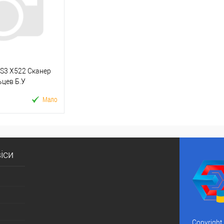
До
У вибране
До
У виб
порівняння
порівняння
 S3 X522 Сканер
ьцев Б.У
Мало
 кошик
іси
к
До
порівняння
Copyright