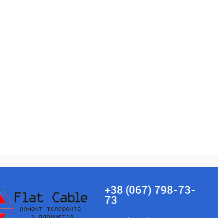
 в 1 клік
Купити в 1 клік
ране
До
У вибране
До
порівняння
порівняння
+38 (067) 798-73-
73