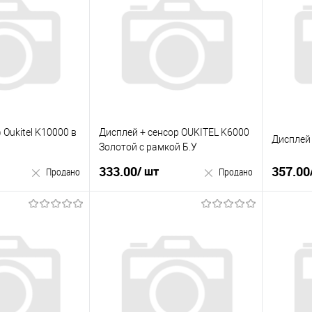
к
Купити в 1 клік
Купити
До
У вибране
До
У виб
порівняння
порівняння
 Oukitel K10000 в
Дисплей + сенсор OUKITEL K6000
Дисплей 
Золотой с рамкой Б.У
333.00
357.00
/ шт
Продано
Продано
родано
Продано
Купити
к
Купити в 1 клік
У виб
До
У вибране
До
порівняння
порівняння