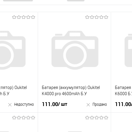
лятор) Oukitel
Батарея (аккумулятор) Oukitel
Батарея 
h Б.У
K4000 pro 4600mAh Б.У
K6000 Б.
111.00
111.00
/ шт
Недоступно
Продано
оступно
Продано