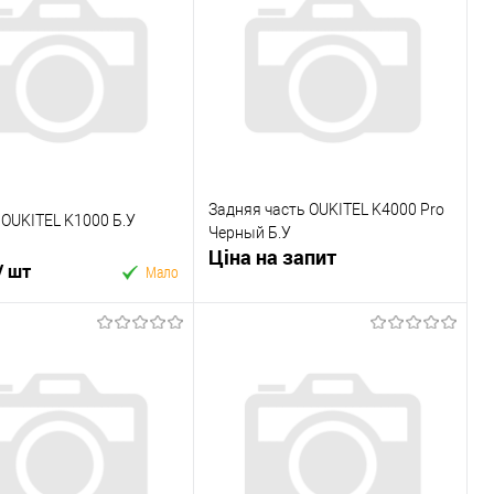
Купити в 1 клік
 в 1 клік
У вибране
До
ране
До
порівняння
порівняння
Задняя часть OUKITEL K4000 Pro
OUKITEL K1000 Б.У
Черный Б.У
Ціна на запит
/ шт
Мало
Запросити ціну
У кошик
Купити в 1 клік
 в 1 клік
У вибране
До
ране
До
порівняння
порівняння