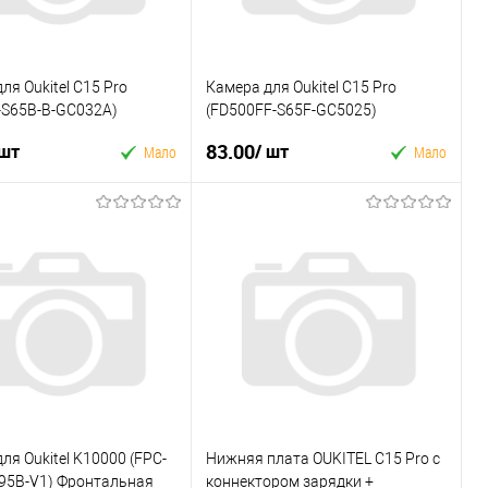
ля Oukitel C15 Pro
Камера для Oukitel C15 Pro
-S65B-B-GC032A)
(FD500FF-S65F-GC5025)
ьная Б.У
Фронтальная Б.У
83.00
 шт
/ шт
Мало
Мало
У кошик
У кошик
 в 1 клік
Купити в 1 клік
ране
До
У вибране
До
порівняння
порівняння
ля Oukitel K10000 (FPC-
Нижняя плата OUKITEL C15 Pro с
95B-V1) Фронтальная
коннектором зарядки +