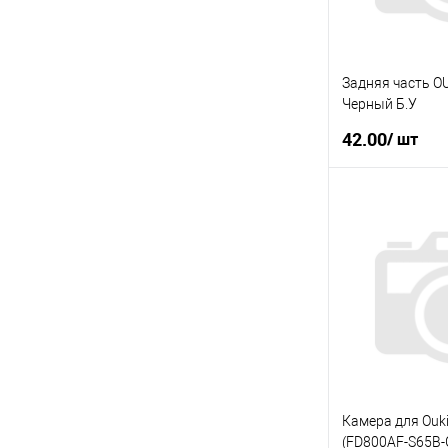
Задняя часть O
Черный Б.У
42.00
/ шт
У
Купити в 1 клі
У вибране
Камера для Ouki
(FD800AF-S65B-