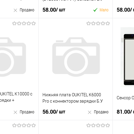
Б.У
58.00
58.00
/ шт
/
Продано
Мало
У кошик
родано
Купити в 1 клік
к
Купити
У вибране
До
До
У виб
порівняння
порівняння
UKITEL K10000 с
Нижняя плата OUKITEL K6000
Сенсор O
рядки +
Pro с коннектором зарядки Б.У
56.00
81.00
/ шт
/
Продано
Продано
родано
Продано