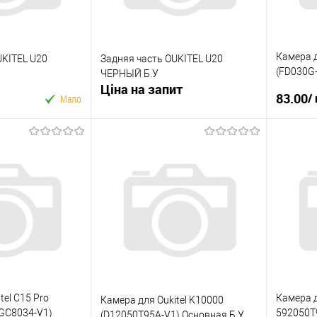
Камера д
UKITEL U20
Задняя часть OUKITEL U20
(FD030G
ЧЕРНЫЙ Б.У
Ціна на запит
Фронтал
83.00
/
Мало
Запросити ціну
 кошик
Купити в 1 клік
к
Купити
У вибране
До
До
У виб
порівняння
порівняння
tel C15 Pro
Камера д
Камера для Oukitel K10000
GC8034-V1)
592050T
(D12050T95A-V1) Основная Б.У