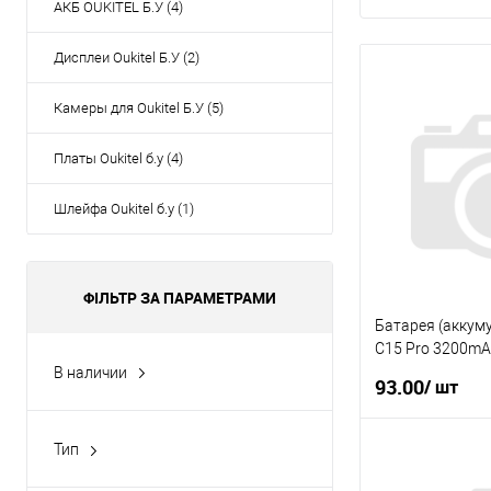
АКБ OUKITEL Б.У (4)
Дисплеи Oukitel Б.У (2)
Камеры для Oukitel Б.У (5)
Платы Oukitel б.у (4)
Шлейфа Oukitel б.у (1)
ФІЛЬТР ЗА ПАРАМЕТРАМИ
Батарея (аккуму
C15 Pro 3200mA
В наличии
93.00
/ шт
Да
(8)
Тип
Нед
Тачскрин
(2)