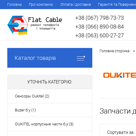
Головна
Про компанію
Оплата і доставка
Гарантія та Повернен
+38 (067) 798-73-73
+38 (066) 890-08-84
+38 (063) 600-27-27
•
Головна сторінка
Каталог товарів
УТОЧНІТЬ КАТЕГОРІЮ:
Сенсоры Oukitel (2)
Запчасти д
Buzer б.у (1)
OUKITEL корпусные части б.у (3)
Сортувати за: