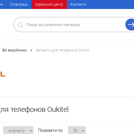
ня
Співпраця
Сервісний центр
Контакти
•
Всі виробники
Запчасти для телефонов Oukitel
ля телефонов Oukitel
Показати по: