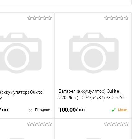
Батарея (аккумулятор) Oukitel
(аккумулятор) Oukitel
U20 Plus (1ICP4\64\87) 3300mAh
У
Б.У
100.00
/ шт
/ шт
Продано
Мало
У кошик
Продано