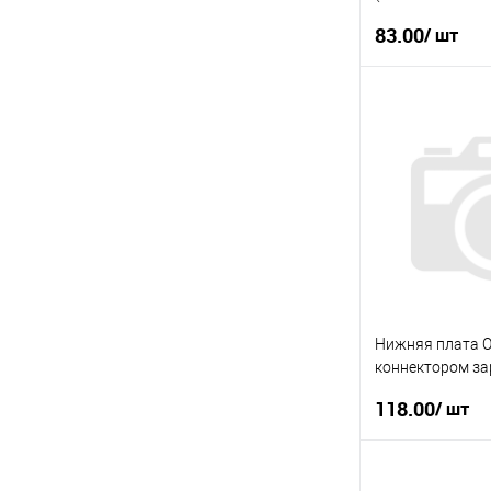
Основная Б.У
83.00
/ шт
П
Купити в 1 клі
У вибране
Нижняя плата O
коннектором за
микрофон Б.У
118.00
/ шт
П