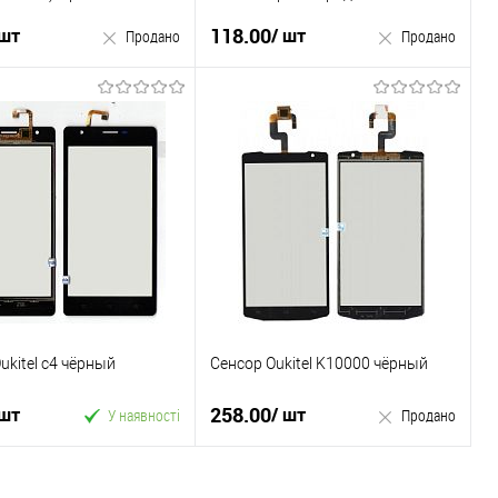
микрофон Б.У
118.00
 шт
/ шт
Продано
Продано
Продано
Продано
 в 1 клік
Купити в 1 клік
ране
До
У вибране
До
порівняння
порівняння
ukitel c4 чёрный
Сенсор Oukitel K10000 чёрный
258.00
 шт
/ шт
У наявності
Продано
У кошик
Продано