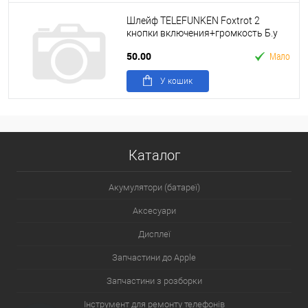
Шлейф TELEFUNKEN Foxtrot 2
кнопки включения+громкость Б.у
50.00
Мало
У кошик
Каталог
Акумулятори (батареї)
Аксесуари
Дисплеї
Запчастини до Apple
Запчастини з розборки
Інструмент для ремонту телефонів