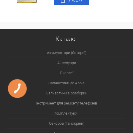
У кошик
Каталог
Акумулятори (батареї)
Аксесуари
Дисплеї
Запчастини до Apple
Запчастини з розборки
Інструмент для ремонту телефонів
Комплектуючі
Сенсора (тачскріни)