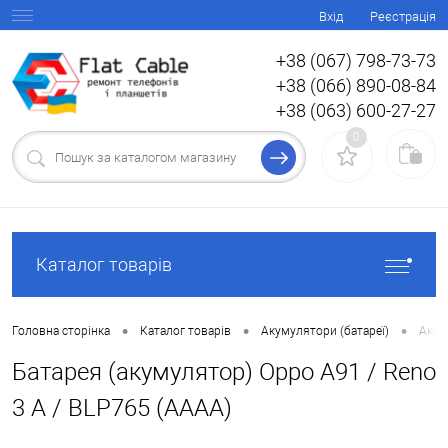
Вхід
Реєстрація
+38 (067) 798-73-73
+38 (066) 890-08-84
+38 (063) 600-27-27
0
Каталог товарів
•
•
•
Головна сторінка
Каталог товарів
Акумулятори (батареї)
Акку
Батарея (акумулятор) Oppo A91 / Reno
3 A / BLP765 (AAAA)