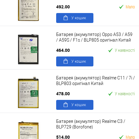
492.00
Мало
У кошик
Батарея (акумулятор) Oppo A53 / A59
/ A59S / F1s / BLP805 оригінал Китай
464.00
У наявності
У кошик
Батарея (акумулятор) Realme C11 / 7i /
BLP803 оригінал Китай
478.00
У наявності
У кошик
Батарея (акумулятор) Realme C3 /
BLP729 (Borofone)
514.00
Мало