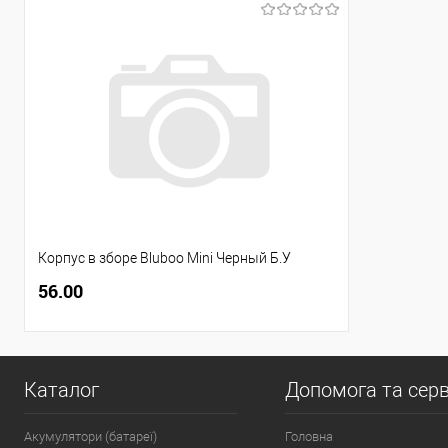
Корпус в зборе Bluboo Mini Черный Б.У
56.00
Каталог
Допомога та серв
Акумулятори (батареї)
Головна