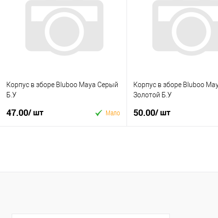
Купити в 1 клік
Купити в 1 клік
У вибране
До
У вибране
До
порівняння
порівня
Корпус в зборе Bluboo Maya Серый
Корпус в зборе Bluboo Ma
Б.У
Золотой Б.У
47.00
50.00
/ шт
/ шт
Мало
У кошик
У кошик
Купити в 1 клік
Купити в 1 клік
У вибране
До
У вибране
До
порівняння
порівня