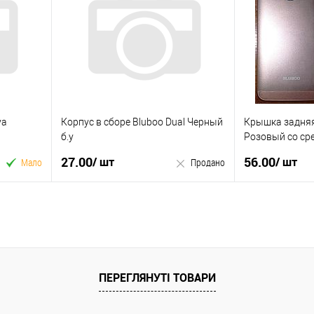
Купити в 1 клік
Купити в 1 кл
У вибране
До
У вибране
ння
порівняння
ya
Корпус в сборе Bluboo Dual Черный
Крышка задняя 
б.у
Розовый со ср
27.00
56.00
/ шт
/ шт
Мало
Продано
Продано
Купити в 1 клік
Купити в 1 кл
У вибране
До
У вибране
ПЕРЕГЛЯНУТІ ТОВАРИ
ння
порівняння