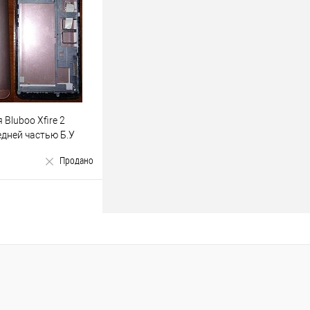
ік
До
порівняння
Bluboo Xfire 2
едней частью Б.У
Продано
Продано
ік
До
порівняння