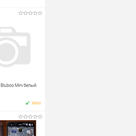
 Bluboo Mini белый
Мало
У кошик