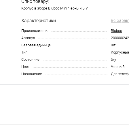
Опис товару:
Корпус в зборе Bluboo Mini Черный Б.У
Характеристики:
Всі харак
Производитель
Bluboo
Артикул
200000242
Базовая единица
шт
Тип
Корпусные
Состояние
б/у
Цвет
Черный
Назначение
Для телеф