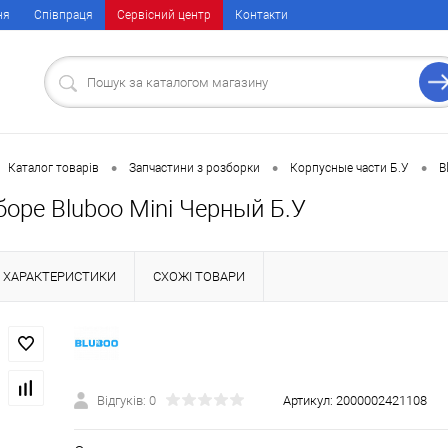
ня
Співпраця
Сервісний центр
Контакти
•
•
•
Каталог товарів
Запчастини з розборки
Корпусные части Б.У
B
боре Bluboo Mini Черный Б.У
ХАРАКТЕРИСТИКИ
СХОЖІ ТОВАРИ
Відгуків: 0
Артикул:
2000002421108