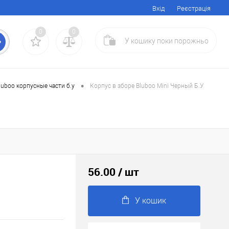
Вхід
Реєстрація
0
0
У кошику
поки
порожньо
•
luboo корпусные части б.у
Корпус в зборе Bluboo Mini Черный Б.У
56.00
/ шт
У кошик