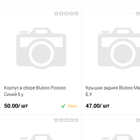
Корпус в сборе Bluboo Picasso
Крышка задняя Bluboo Ma
Синий б.у
Б.У
50.00
47.00
/ шт
/ шт
Мало
У кошик
У кошик