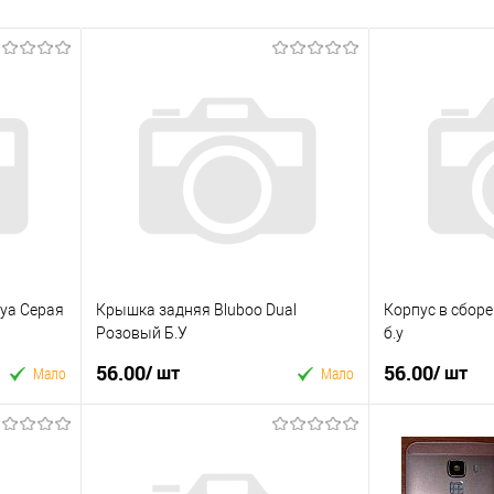
ya Серая
Крышка задняя Bluboo Dual
Корпус в сборе
Pозовый Б.У
б.у
56.00
56.00
/ шт
/ шт
Мало
Мало
У кошик