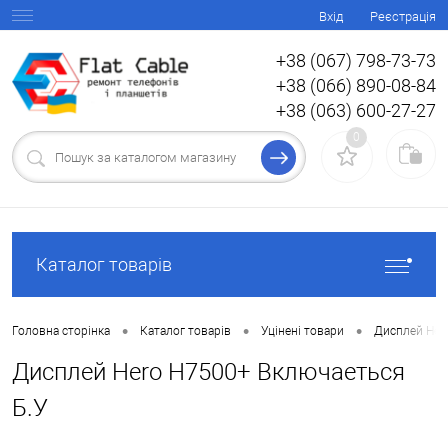
Вхід
Реєстрація
+38 (067) 798-73-73
+38 (066) 890-08-84
+38 (063) 600-27-27
0
Каталог товарів
•
•
•
Головна сторінка
Каталог товарів
Уцінені товари
Дисплей Hero
Дисплей Hero H7500+ Включаеться
Б.У