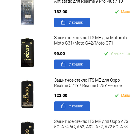
Antistatic для Realme 9 Pro Plus / 10
Черный в упаковке
132.00
Мало
У кошик
Защитное стекло ITS ME для Motorola
Moto G31/Moto G42/Moto G71
5G/Moto G41
99.00
У наявності
У кошик
Защитное стекло ITS ME для Oppo
Realme C21Y / Realme C25Y Черное
123.00
Мало
У кошик
Защитное стекло ITS ME для Oppo A73
5G, A74 5G, A52, A92, A72, A72 5G, A73
5G, V13, Q2, Narzo 20 Pro