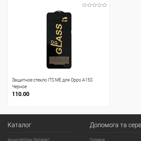
Защитное стекло ITS ME для Oppo A15S
Черное
110.00
Каталог
Допомога та серв
Акумулятори (батареї)
Головна