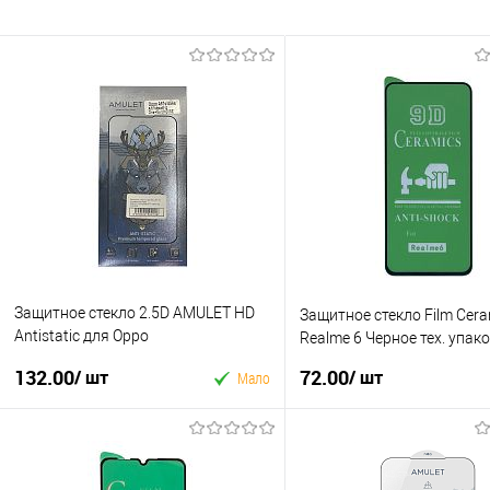
Защитное стекло 2.5D AMULET HD
Защитное стекло Film Cera
Antistatic для Oppo
Realme 6 Черное тех. упак
A56s/A17/A57s/Moto E13 Черный в
132.00
72.00
/ шт
/ шт
Мало
упаковке
У кошик
У кошик