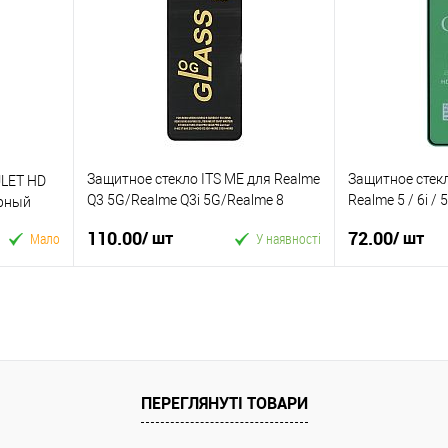
Купити в 1 клік
Купити в 1 кл
У вибране
До
У вибране
ння
порівняння
Защитное стекло ITS ME для Realme
Защитное стекл
ULET HD
Q3 5G/Realme Q3i 5G/Realme 8
Realme 5 / 6i /
ерный
5G/Realme V13 5G/Narzo 30 Черное
Черное тех. уп
110.00
72.00
/ шт
/ шт
Мало
У наявності
У кошик
Купити в 1 клік
Купити в 1 кл
У вибране
До
У вибране
ПЕРЕГЛЯНУТІ ТОВАРИ
ння
порівняння