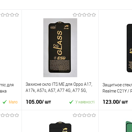
Захисне скло ITS ME для Oppo A17,
mic для
Защитное стекл
A17k, A57s, A57, A77 4G, A77 5G,
овка
Realme C21Y / 
A77 Черное
105.00
123.00
/ шт
/ шт
Мало
У наявності
У кошик