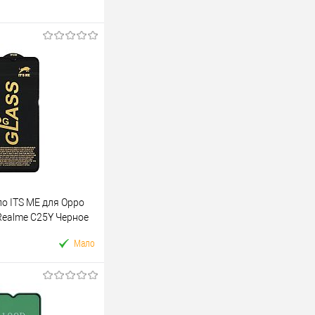
о ITS ME для Oppo
Realme C25Y Черное
Мало
У кошик