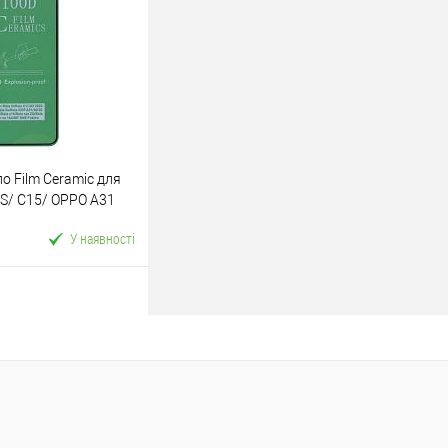
ік
До
порівняння
о Film Ceramic для
 5S/ C15/ OPPO A31
аковка
У наявності
У кошик
ік
До
порівняння