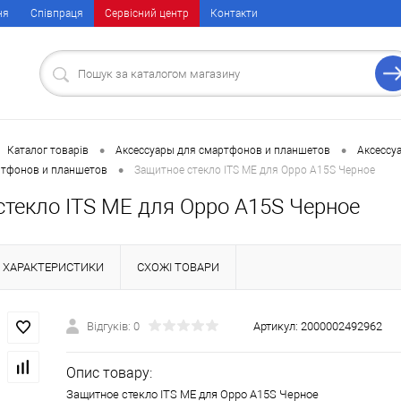
ня
Співпраця
Сервісний центр
Контакти
•
•
Каталог товарів
Аксессуары для смартфонов и планшетов
Аксессу
•
ртфонов и планшетов
Защитное стекло ITS ME для Oppo A15S Черное
стекло ITS ME для Oppo A15S Черное
ХАРАКТЕРИСТИКИ
СХОЖІ ТОВАРИ
Відгуків: 0
Артикул:
2000002492962
Опис товару:
Защитное стекло ITS ME для Oppo A15S Черное