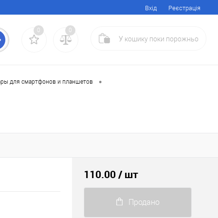
Вхід
Реєстрація
0
0
У кошику
поки
порожньо
•
ары для смартфонов и планшетов
110.00
/ шт
Продано