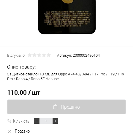
Відгуків: 0
Артикул:
2000002490104
Опис товару:
Защитное стекло ITS ME для Oppo A74 4G/ A94 / F17 Pro / F19 / F19
Pro / Reno 4 / Reno 6Z Черное
110.00
/ шт
Продано
Кількість:
Продано