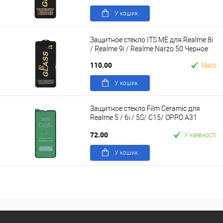
У кошик
Защитное стекло ITS ME для Realme 8i
/ Realme 9i / Realme Narzo 50 Черное
110.00
Мало
У кошик
Защитное стекло Film Ceramic для
Realme 5 / 6i / 5S/ C15/ OPPO A31
Черное тех. упаковка
72.00
У наявності
У кошик