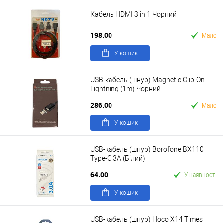
Кабель HDMI 3 in 1 Чорний
198.00
Мало
У кошик
USB-кабель (шнур) Magnetic Clip-On
Lightning (1m) Чорний
286.00
Мало
У кошик
USB-кабель (шнур) Borofone BX110
Type-C 3A (Білий)
64.00
У наявності
У кошик
USB-кабель (шнур) Hoco X14 Times