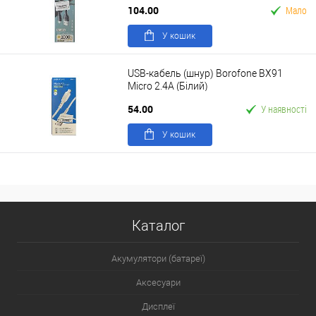
104.00
Мало
У кошик
USB-кабель (шнур) Borofone BX91
Micro 2.4A (Білий)
54.00
У наявності
У кошик
Каталог
Акумулятори (батареї)
Аксесуари
Дисплеї