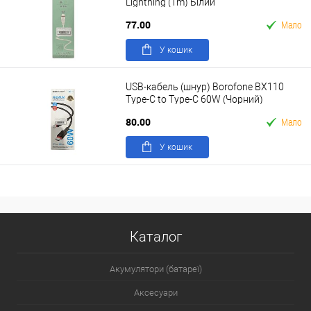
Lightning (1m) Білий
77.00
Мало
У кошик
USB-кабель (шнур) Borofone BX110
Type-C to Type-C 60W (Чорний)
80.00
Мало
У кошик
Каталог
Акумулятори (батареї)
Аксесуари