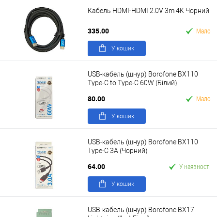
Кабель HDMI-HDMI 2.0V 3m 4K Чорний
335.00
Мало
У кошик
USB-кабель (шнур) Borofone BX110
Type-C to Type-C 60W (Білий)
80.00
Мало
У кошик
USB-кабель (шнур) Borofone BX110
Type-C 3A (Чорний)
64.00
У наявності
У кошик
USB-кабель (шнур) Borofone BX17