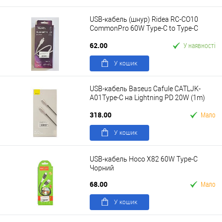
USB-кабель (шнур) Ridea RC-CO10
CommonPro 60W Type-C to Type-C
Білий
62.00
У наявності
У кошик
USB-кабель Baseus Cafule CATLJK-
A01Type-C на Lightning PD 20W (1m)
Чорний
318.00
Мало
У кошик
USB-кабель Hoco X82 60W Type-C
Чорний
68.00
Мало
У кошик