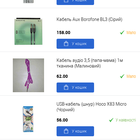
У кошик
Кабель Aux Borofone BL3 (Сірий)
158.00
Мало
У кошик
Кабель аудіо 3,5 (папа-мама) 1м
тканина (Малиновий)
62.00
Мало
У кошик
USB-кабель (шнур) Hoco X83 Micro
(Чорний)
56.00
У наявності
У кошик