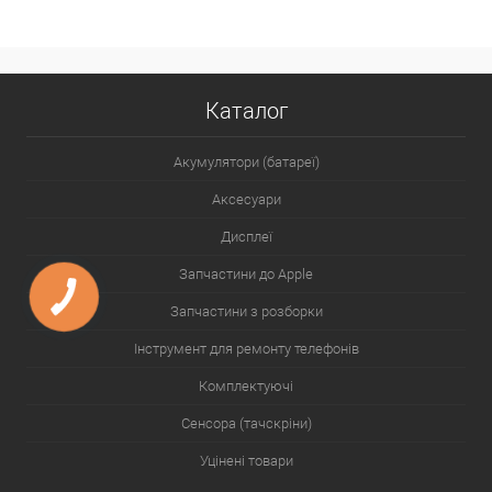
Каталог
Акумулятори (батареї)
Аксесуари
Дисплеї
Запчастини до Apple
Запчастини з розборки
Інструмент для ремонту телефонів
Комплектуючі
Сенсора (тачскріни)
Уцінені товари