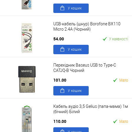
У кошик
USB-кабель (шнур) Borofone BX110
Micro 2.4A (Чорний)
54.00
У наявності
У кошик
Перехідник Baseus USB to Type-C
CATJQ-B Чорний
101.00
Мало
У кошик
Кабель аудіо 3,5 Gelius (папа-мама) 1м
(бічний) Білий
110.00
Мало