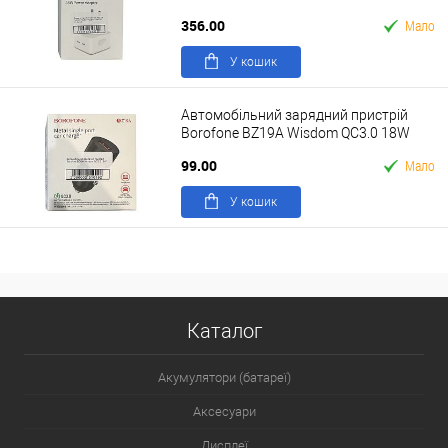
(Бiлий)
356.00
Мало
У кошик
Автомобільний зарядний пристрій
Borofone BZ19A Wisdom QC3.0 18W
99.00
Мало
У кошик
Каталог
Акумулятори (батареї)
Аксесуари
Дисплеї