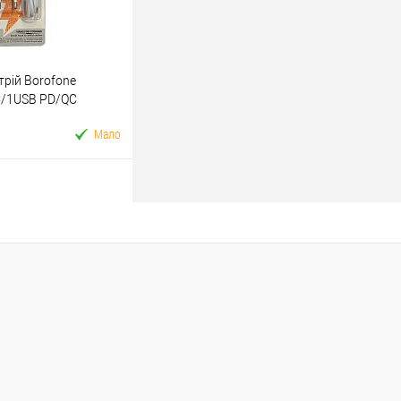
рій Borofone
C/1USB PD/QC
ightning (Білий)
Мало
У кошик
ік
До
порівняння