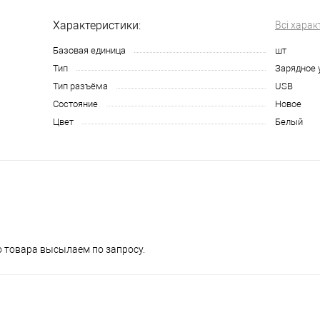
Характеристики:
Всі харак
Базовая единица
шт
Тип
Зарядное 
Тип разъёма
USB
Состояние
Новое
Цвет
Белый
о товара высылаем по запросу.