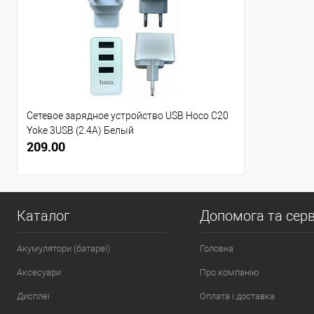
Сетевое зарядное устройство USB Hoco C20
Yoke 3USB (2.4A) Белый
209.00
Каталог
Допомога та серв
Акумулятори (батареї)
Головна
Аксесуари
Про компанію
Дисплеї
Оплата і доставка