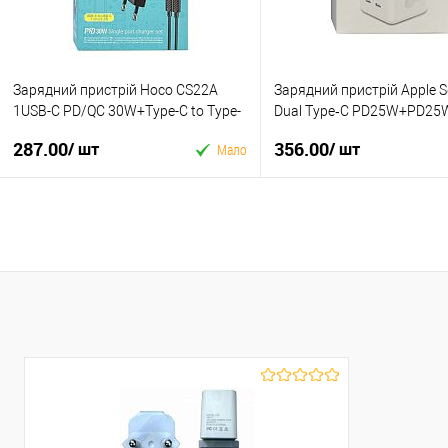
Зарядний пристрій Hoco CS22A
Зарядний пристрій Apple 
1USB-C PD/QC 30W+Type-C to Type-
Dual Type‑C PD25W+PD25W
C (Black)
50W 1:1 (Бiлий)
287.00
356.00
/ шт
/ шт
Мало
У кошик
У кошик
Купити в 1 клік
Купити в 1 клік
У вибране
До
У вибране
До
порівняння
порівня