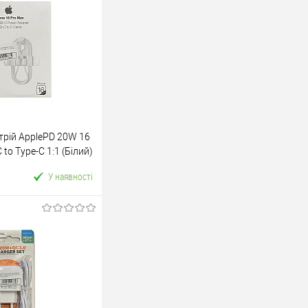
трій ApplePD 20W 16
to Type-C 1:1 (Бiлий)
У наявності
У кошик
ік
До
порівняння