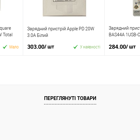
Square
Зарядний прист
Зарядний пристрій Apple PD 20W
 Total
BAS44A 1USB-
3.0A Білий
20W+Type-C to L
303.00
284.00
/ шт
/ шт
Мало
У наявності
У кошик
Купити в 1 клік
Купити в 1 кл
У вибране
До
У вибране
ПЕРЕГЛЯНУТІ ТОВАРИ
ння
порівняння