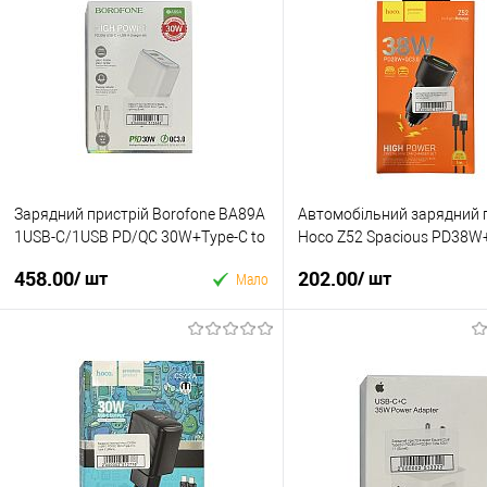
Зарядний пристрій Borofone BA89A
Автомобільний зарядний 
1USB-C/1USB PD/QC 30W+Type-C to
Hoco Z52 Spacious PD38W
Lightning (Бiлий)
Micro (чорний)
458.00
202.00
/ шт
/ шт
Мало
У кошик
У кошик
Купити в 1 клік
Купити в 1 клік
У вибране
До
У вибране
До
порівняння
порівня