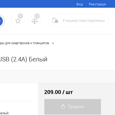
Вхід
Реєстрація
0
0
У кошику
поки
порожньо
•
ары для смартфонов и планшетов
USB (2.4A) Белый
209.00
/ шт
Продано
 Белый