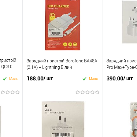
пристрій
Зарядний пристрій Borofone BA48A
Зарядний прис
+QC3.0
(2.1A) + Lightning Білий
Pro Max+Type-C 
188.00
390.00
/ шт
/ шт
Мало
Мало
У кошик
Купити в 1 клік
Купити в 1 кл
У вибране
До
У вибране
ння
порівняння