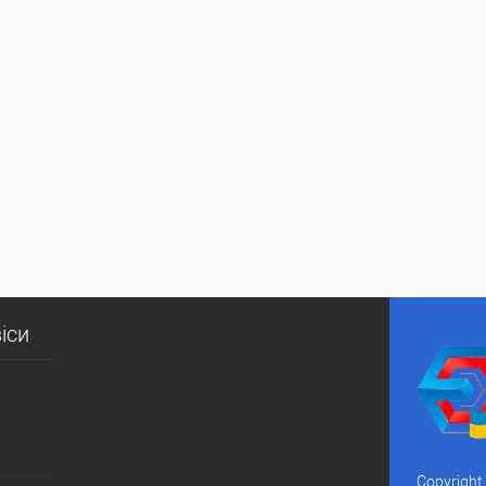
іси
Copyright